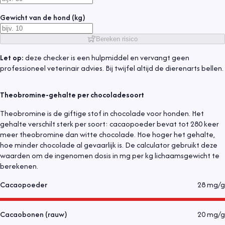
Gewicht van de hond (kg)
Bereken risico
Let op:
deze checker is een hulpmiddel en vervangt geen
professioneel veterinair advies. Bij twijfel altijd de dierenarts bellen.
Theobromine-gehalte per chocoladesoort
Theobromine is de giftige stof in chocolade voor honden. Het
gehalte verschilt sterk per soort: cacaopoeder bevat tot 280 keer
meer theobromine dan witte chocolade. Hoe hoger het gehalte,
hoe minder chocolade al gevaarlijk is. De calculator gebruikt deze
waarden om de ingenomen dosis in mg per kg lichaamsgewicht te
berekenen.
Cacaopoeder
28
mg/g
Cacaobonen (rauw)
20
mg/g