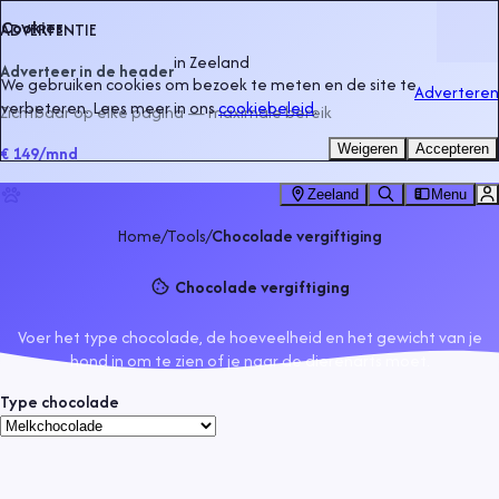
Cookies
ADVERTENTIE
in
Zeeland
Adverteer in de header
We gebruiken cookies om bezoek te meten en de site te
Adverteren
verbeteren. Lees meer in ons
cookiebeleid
.
Zichtbaar op elke pagina — maximale bereik
Weigeren
Accepteren
€ 149
/mnd
Zeeland
Menu
Home
/
Tools
/
Chocolade vergiftiging
Chocolade vergiftiging
Voer het type chocolade, de hoeveelheid en het gewicht van je
hond in om te zien of je naar de dierenarts moet.
Type chocolade