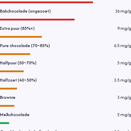
Bakchocolade (ongezoet)
16
mg/g
Extra puur (85%+)
9
mg/g
Pure chocolade (70–85%)
6.5
mg/g
Halfpuur (50–70%)
5
mg/g
Halfzoet (40–50%)
3.5
mg/g
Brownie
3
mg/g
Melkchocolade
2
mg/g