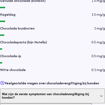
Gevulde chocolade (bonbon)
1.5
mg/g
Hagelslag
1.5
mg/g
Chocolade kruidnoten
1
mg/g
Chocoladepasta (bijv. Nutella)
0.5
mg/g
Chocolade-ijs
0.5
mg/g
Witte chocolade
0.1
mg/g
Veelgestelde vragen over chocoladevergiftiging bij honden
Wat zijn de eerste symptomen van chocoladevergiftiging bij
honden?